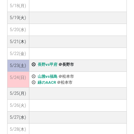
5/18(月)
5/19(火)
5/20(水)
5/21(木)
5/22(金)
長野vs甲府
＠長野市
5/23(土)
山雅vs福島
＠松本市
5/24(日)
緑のAACR
＠松本市
5/25(月)
5/26(火)
5/27(水)
5/28(木)