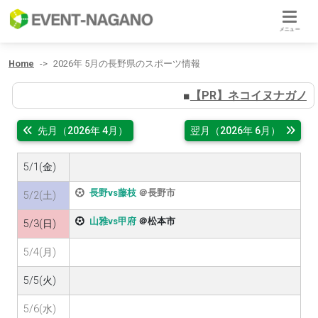
メニュー
Home
2026年 5月の長野県のスポーツ情報
■
【PR】ネコイヌナガノ
先月（2026年 4月）
翌月（2026年 6月）
5/1(金)
長野vs藤枝
＠長野市
5/2(土)
山雅vs甲府
＠松本市
5/3(日)
5/4(月)
5/5(火)
5/6(水)