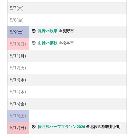
5/7(木)
5/8(金)
長野vs岐阜
＠長野市
5/9(土)
山雅vs藤枝
＠松本市
5/10(日)
5/11(月)
5/12(火)
5/13(水)
5/14(木)
5/15(金)
5/16(土)
軽井沢ハーフマラソン2026
＠北佐久郡軽井沢町
5/17(日)