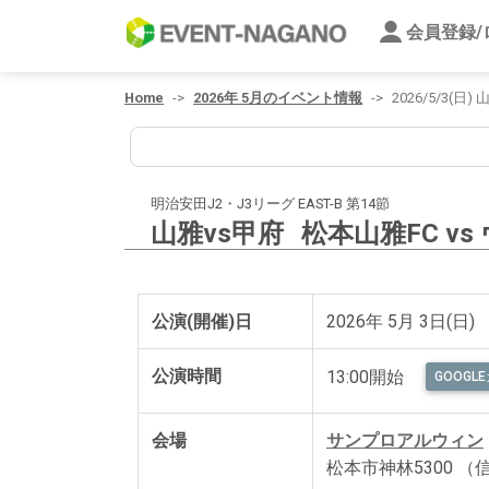
会員登録
Home
2026年 5月のイベント情報
2026/5/3(日
明治安田J2・J3リーグ EAST-B 第14節
山雅vs甲府
松本山雅FC v
公演(開催)日
2026年 5月 3日(日)
公演時間
13:00開始
GOOG
会場
サンプロアルウィン
松本市神林5300 （信州