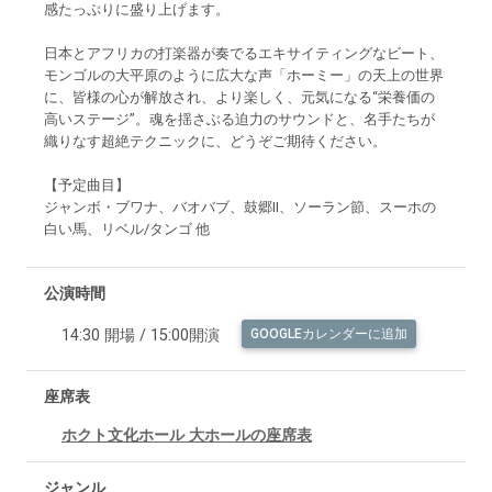
感たっぷりに盛り上げます。
日本とアフリカの打楽器が奏でるエキサイティングなビート、
モンゴルの大平原のように広大な声「ホーミー」の天上の世界
に、皆様の心が解放され、より楽しく、元気になる“栄養価の
高いステージ”。魂を揺さぶる迫力のサウンドと、名手たちが
織りなす超絶テクニックに、どうぞご期待ください。
【予定曲目】
ジャンボ・ブワナ、バオバブ、鼓郷II、ソーラン節、スーホの
白い馬、リベル/タンゴ 他
公演時間
14:30 開場 / 15:00開演
GOOGLEカレンダーに追加
座席表
ホクト文化ホール 大ホールの座席表
ジャンル