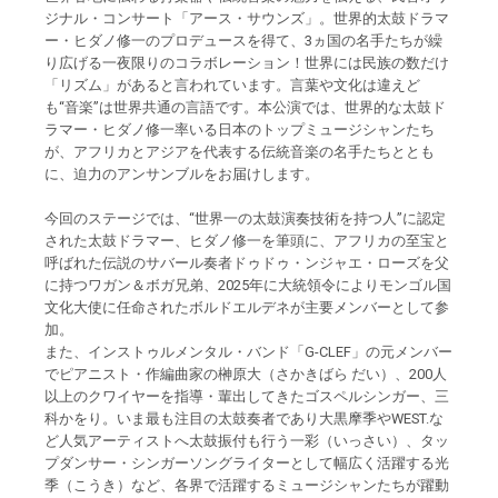
ジナル・コンサート「アース・サウンズ」。世界的太鼓ドラマ
ー・ヒダノ修一のプロデュースを得て、3ヵ国の名手たちが繰
り広げる一夜限りのコラボレーション！世界には民族の数だけ
「リズム」があると言われています。言葉や文化は違えど
も“音楽”は世界共通の言語です。本公演では、世界的な太鼓ド
ラマー・ヒダノ修一率いる日本のトップミュージシャンたち
が、アフリカとアジアを代表する伝統音楽の名手たちととも
に、迫力のアンサンブルをお届けします。
今回のステージでは、“世界一の太鼓演奏技術を持つ人”に認定
された太鼓ドラマー、ヒダノ修一を筆頭に、アフリカの至宝と
呼ばれた伝説のサバール奏者ドゥドゥ・ンジャエ・ローズを父
に持つワガン＆ボガ兄弟、2025年に大統領令によりモンゴル国
文化大使に任命されたボルドエルデネが主要メンバーとして参
加。
また、インストゥルメンタル・バンド「G-CLEF」の元メンバー
でピアニスト・作編曲家の榊原大（さかきばら だい）、200人
以上のクワイヤーを指導・輩出してきたゴスペルシンガー、三
科かをり。いま最も注目の太鼓奏者であり大黒摩季やWEST.な
ど人気アーティストへ太鼓振付も行う一彩（いっさい）、タッ
プダンサー・シンガーソングライターとして幅広く活躍する光
季（こうき）など、各界で活躍するミュージシャンたちが躍動