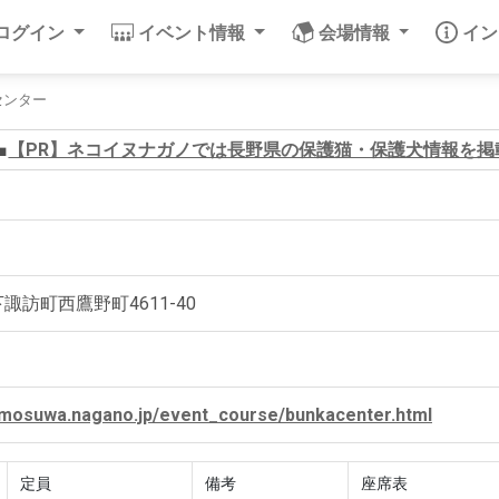
/ログイン
イベント情報
会場情報
イ
センター
【PR】ネコイヌナガノでは長野県の保護猫・保護犬情報を掲
郡下諏訪町西鷹野町4611-40
imosuwa.nagano.jp/event_course/bunkacenter.html
定員
備考
座席表