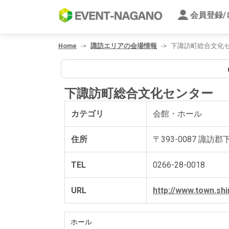
会員登録
Home
諏訪エリアの会場情報
下諏訪町総合文化
■
下諏訪町総合文化センター
カテゴリ
会館・ホール
住所
〒393-0087 諏訪
TEL
0266-28-0018
URL
http://www.town.sh
ホール