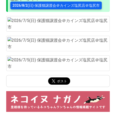
2026/8/2(日) 保護猫譲渡会＠カインズ塩尻店＠塩尻市