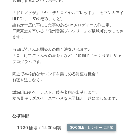
お届けするJAZZカルテット。
「ドミノピザ」「ヤマザキロイヤルブレッド」「セブン＆アイ
HLDGs」「50の恵み」など、
誰もが一度は耳にした事のあるCMメロディーの作曲家、
平間亮之介率いる「信州音楽ブルワリー」が坂城町にやってき
ます！
当日は皆さんお馴染みの曲も演奏されます♪
「見上げてごらん夜の星を」など、1時間半じっくり楽しめる
プログラムです。
間近で本格的なサウンドを楽しめる貴重な機会！
お聴き逃しなく♪
坂城町出身ベーシスト、藤巻良康が出演します。
立ち見キッズスペースで小さなお子様と一緒に楽しめます♪
公演時間
13:30 開場 / 14:00開演
GOOGLEカレンダーに追加