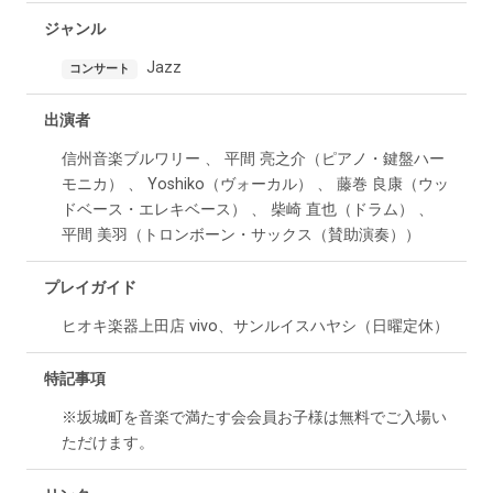
ジャンル
Jazz
コンサート
出演者
信州音楽ブルワリー 、 平間 亮之介（ピアノ・鍵盤ハー
モニカ） 、 Yoshiko（ヴォーカル） 、 藤巻 良康（ウッ
ドベース・エレキベース） 、 柴崎 直也（ドラム） 、
平間 美羽（トロンボーン・サックス（賛助演奏））
プレイガイド
ヒオキ楽器上田店 vivo、サンルイスハヤシ（日曜定休）
特記事項
※坂城町を音楽で満たす会会員お子様は無料でご入場い
ただけます。