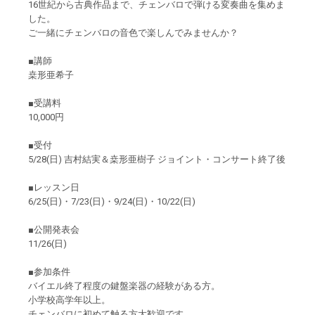
16世紀から古典作品まで、チェンバロで弾ける変奏曲を集めま
した。
ご一緒にチェンバロの音色で楽しんでみませんか？
■講師
桒形亜希子
■受講料
10,000円
■受付
5/28(日) 吉村結実＆桒形亜樹子 ジョイント・コンサート終了後
■レッスン日
6/25(日)・7/23(日)・9/24(日)・10/22(日)
■公開発表会
11/26(日)
■参加条件
バイエル終了程度の鍵盤楽器の経験がある方。
小学校高学年以上。
チェンバロに初めて触る方大歓迎です。