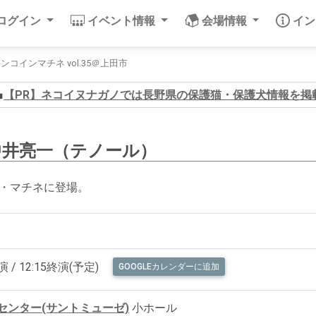
/ログイン
イベント情報
会場情報
イ
) ワンコインマチネ vol.35＠上田市
【PR】ネコイヌナガノでは長野県の保護猫・保護犬情報を掲
中井亮一（テノール）
・マチネに登場。
開演 / 12:15終演(予定)
GOOGLEカレンダーに追加
センター(サントミューゼ)
小ホール