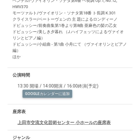
ヘンデル/ヴァイオリン・ソナタ第6番 ヘ長調 Op.1, No.12,
HWV370
モーツァルト/ヴァイオリン・ソナタ第18番 ト長調 K.301
クライスラー/ベートーヴェンの 主 題によるロンディーノ
ドビュッシー/前奏曲集第1巻より第8曲 亜麻色の髪の乙女
ドビュッシー/美しき夕暮れ （J.ハイフェッツによるヴァイオ
リンとピアノ編）
ドビュッシー/小組曲 - 第1曲 小舟にて （ヴァイオリンとピアノ
編）
ほか
公演時間
13:30 開場 / 14:00開演 / 16:00終演(予定)
GOOGLEカレンダーに追加
座席表
上田市交流文化芸術センター 小ホールの座席表
ジャンル